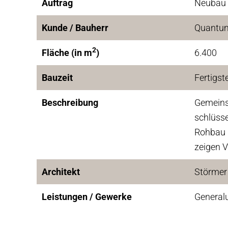
Auftrag
Neubau 
Kunde / Bauherr
Quantu
2
Fläche (in m
)
6.400
Bauzeit
Fertigst
Beschreibung
Gemeins
schlüsse
Rohbau 
zeigen 
Architekt
Störmer
Leistungen / Gewerke
General